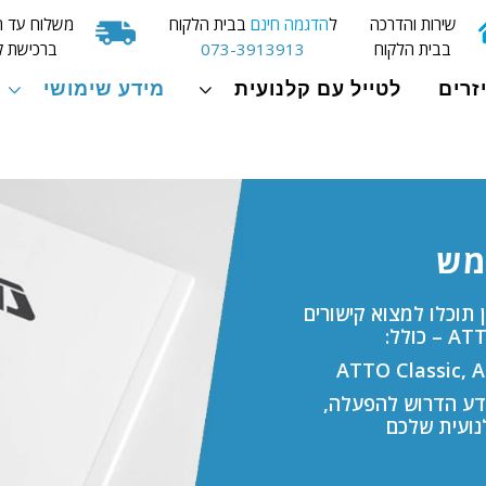
שירות והדרכה
ל
הדגמה חינם
בבית הלקוח
משלוח עד ה
בבית הלקוח
073-3913913
ברכישת ק
זרים
לטייל עם קלנועית
מידע שימושי
מש
שתמש של קלנועית ATTO! כאן תוכלו למצוא קישורים
ידע הדרוש להפעלה,