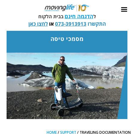
הדגמה חינם
ל
בבית הלקוח
התקשרו
073-3913913
או
לחצו כאן
מסמכי טיסה
HOME
/
SUPPORT
/ TRAVELING DOCUMENTATION