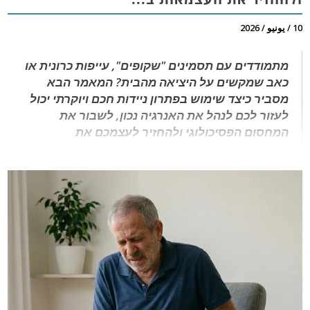
10 / يونيو / 2026
מתמודדים עם תסמינים "שקופים", עייפות כרונית או
כאב שמקשים על היציאה מהבית? המאמר הבא
מסביר כיצד שימוש בפתרון ניידות חכם ויוקרתי יכול
לעזור לכם לנהל את האנרגיה נכון, לשבור את
המחסום הפסיכולוגי ולהחזיר לעצמכם את
העצמאות, השליטה והספונטניות בשגרת היום-יום.