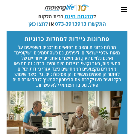
הדגמה חינם
ל
בבית הלקוח
התקשרו
073-3913913
או
לחצו כאן
פתרונות ניידות למחלות כרוניות
מחלות כרוניות ומצבים רפואיים מורכבים משפיעים על
מאות אלפי ישראלים. לעיתים, גם כשהתסמינים "שקופים"
ואינם גלויים לעין, הם מייצרים אתגרים ייחודיים של
התעייפות, כאב וקושי בניידות היומיומית. בבלוג זה תמצאו
מאמרים מקצועיים הממחישים כיצד עזרי ניידות יכולים
לפתור הן חסמים מעשיים והן פסיכולוגיים. גלו כיצד שימוש
בקלנועית מעניק לכם את הביטחון להמשיך לנהל אורח חיים
פעיל, מכובד ועצמאי ללא פשרות.