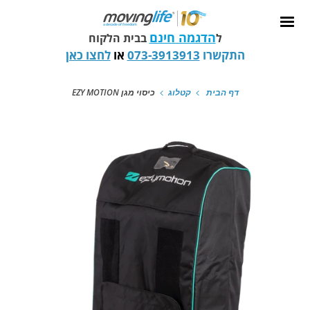
הדגמה חינם
ל
בבית הלקוח
התקשרו
073-3913913
או
לחצו כאן
דף הבית
קטלוג
כיסוי מגן EZY MOTION