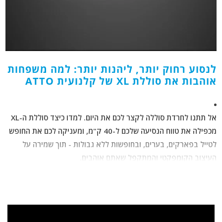
לנסוע רחוק יותר, ליהנות יותר: למה משפחות
אוהבות את סוללת XL של קלנועית ATTO
אל תתנו לחרדת סוללה לקצר לכם את היום. למדו כיצד סוללת ה-XL
מכפילה את טווח הנסיעה שלכם ל-40 ק"מ, ומעניקה לכם את החופש
לטייל בפארקים, בערים, ובחופשות ללא גבולות - תוך שמירה על
העיצוב הקומפקטי והמתקפל שאתם אוהבים.