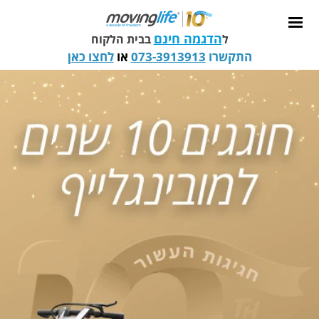
הדגמה חינם
ל
בבית הלקוח
התקשרו
073-3913913
או
לחצו כאן