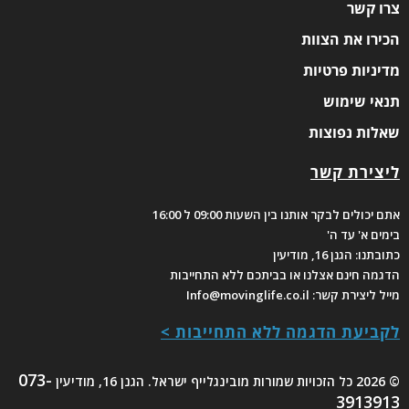
צרו קשר
הכירו את הצוות
מדיניות פרטיות
תנאי שימוש
שאלות נפוצות
ליצירת קשר
אתם יכולים לבקר אותנו בין השעות 09:00 ל 16:00
בימים א' עד ה'
כתובתנו: הגנן 16, מודיעין
הדגמה חינם אצלנו או בביתכם ללא התחייבות
מייל ליצירת קשר: Info@movinglife.co.il
לקביעת הדגמה ללא התחייבות >
073-
© 2026 כל הזכויות שמורות
מובינגלייף ישראל
. הגנן 16, מודיעין
3913913