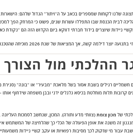
צוגה שלנו לקוחות שמספרים בכאב על ה"ויתור" הגדול שלהם: הישארות
ליכה לבית הכנסת שבו התפללו עשרות שנים, פשוט כי המרחק הפך למכשו
קשיי ניידות שיוצרים בידוד חברתי דווקא ביום הקדוש הזה הם "נקודת כא
שה, אך המציאות של שנת 2026 מוכיחה שהטכנולוגיה וההלכה יכולות לצעוד יד ביד.
 ההלכתי מול הצורך ה
חשמליים רגילים בשבת אסור בשל מלאכת "מבעיר" או "בונה" (סגירת מע
תים קרובות תלות מוחלטת בכיסא גלגלים ידני ובבן משפחה שידחוף אותו
לכתי של
מכון צומת
(צוותי מדע ותורה). המכון, שנחשב לסמכות העליונה 
 מנגנון זה משנה את אופן הפעולה של הכלי כך שהלחיצה של המשתמש אינ
שבת עבור מי שזקוק לכך מסיבות רפואיות או עקב קשיי ניידות משמעותיי