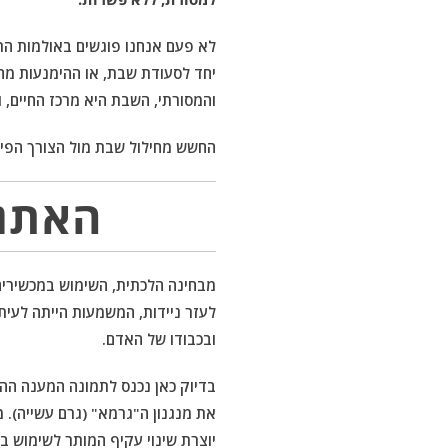
לא פעם אנחנו פוגשים באולמות הת
יחד לסעודת שבת, או ההימנעות מה
והמסורתי, השבת היא מרכז החיים, ו
החשש מחילול שבת מול הצורך הפיזי בתנועה יוצר דילמה ק
האתגר
מבחינה הלכתית, השימוש במכשירים 
לעזר ניידות, המשמעות הייתה לעי
ובכבודו של האדם.
בדיוק כאן נכנס לתמונה המענה הה
את מנגנון ה"גרמא" (גרם עשייה).
יוצרת שינוי עקיף המותר לשימוש ב