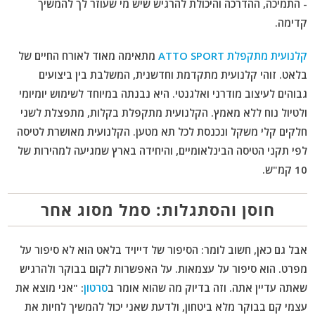
- התמיכה, ההדרכה והיכולת להרגיש שיש מי שעוזר לך להמשיך
קדימה.
קלנועית מתקפלת ATTO SPORT
מתאימה מאוד לאורח החיים של
בלאט. זוהי קלנועית מתקדמת וחדשנית, המשלבת בין ביצועים
גבוהים לעיצוב מודרני ואלגנטי. היא נבנתה במיוחד לשימוש יומיומי
ולטיול נוח ללא מאמץ. הקלנועית מתקפלת בקלות, מתפצלת לשני
חלקים קלי משקל ונכנסת לכל תא מטען. הקלנועית מאושרת לטיסה
לפי תקני הטיסה הבינלאומיים, והיחידה בארץ שמגיעה למהירות של
10 קמ"ש.
חוסן והסתגלות: סמל מסוג אחר
אבל גם כאן, חשוב לומר: הסיפור של דייויד בלאט הוא לא סיפור על
מפרט. הוא סיפור על עצמאות. על האפשרות לקום בבוקר ולהרגיש
שאתה עדיין אתה. וזה בדיוק מה שהוא אומר ב
סרטון
: "אני מוצא את
עצמי קם בבוקר מלא ביטחון, ולדעת שאני יכול להמשיך לחיות את