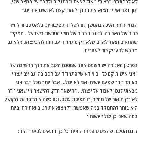
לא להסתתר: "רציתי מאוד לצאת ולהתגלות ולדבר על המצב שלי,
תוך רצון אולי למצוא את הדרך לעזור קצת לאנשים אחרים."
הבחירה הזו הפכה בהמשך גם לשליחות ציבורית. בלאט נבחר ליו"ר
כבוד של האגודה ולשגריר כבוד של חולי הטרשת בישראל - תפקיד
שמתאים מאוד לאדם שלא רק מתמודד עם המחלה בעצמו, אלא גם
מבקש להעניק כוח לאחרים.
בסרטון האגודה יש משפט אחד שמסכם היטב את דרך החשיבה שלו:
"אני אישית קם כל יום ויודע שלהתמודד עם הסביבה וגם עם עצמי
באותה דרך שפעם עשיתי אני לא יכול… אבל יותר מכל דבר אני
מצאתי לנכון לעבוד על עצמי… להישאר חזק, להישאר מי שאני." זה
לא רק תיאור של מחלה; זו תפיסת עולם. וגם כשהוא מדבר על הקושי,
הוא בוחר להתמקד במה שאפשר: "למצוא את הטוב ואת החיוביות
במה שאני כן יכול לעשות."
זו גם הסיבה שהציטוט המזוהה איתו כל כך מתאים לסיפור הזה: