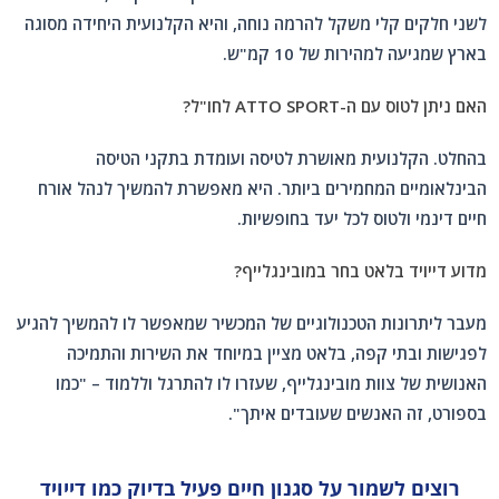
לשני חלקים קלי משקל להרמה נוחה, והיא הקלנועית היחידה מסוגה
בארץ שמגיעה למהירות של 10 קמ"ש.
האם ניתן לטוס עם ה-ATTO SPORT לחו"ל?
בהחלט. הקלנועית מאושרת לטיסה ועומדת בתקני הטיסה
הבינלאומיים המחמירים ביותר. היא מאפשרת להמשיך לנהל אורח
חיים דינמי ולטוס לכל יעד בחופשיות.
מדוע דייויד בלאט בחר במובינגלייף?
מעבר ליתרונות הטכנולוגיים של המכשיר שמאפשר לו להמשיך להגיע
לפגישות ובתי קפה, בלאט מציין במיוחד את השירות והתמיכה
האנושית של צוות מובינגלייף, שעזרו לו להתרגל וללמוד – "כמו
בספורט, זה האנשים שעובדים איתך".
רוצים לשמור על סגנון חיים פעיל בדיוק כמו דייויד