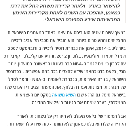
להישאר בארץ - ולאחר קריירת משחק החל את דרכו
כמאמן, שהפכה עם השנים לאחת מקריירות האימון
המרשימות שידע הספורט הישראלי.
במשך עשרות שנים הוא ביסס את עצמו כאחד המאמנים הישראלים
המצליחים והמעוטרים ביותר: הוא הוביל את מכבי תל אביב לזכייה
ביורוליג ב-2014, אימן את נבחרת רוסיה לזכייה ביורובאסקט 2007
ולמדליית ארד אולימפית בלונדון 2012, והגיע עם קליבלנד קאבלירס
עם לברון ג'יימס לגמר ה-NBA כבר בעונתו הראשונה במועדון. יותר
מכל, בלאט בלט כמאמן שידע להצליח בכל במה אפשרית - בכדורסל
הישראלי, בזירה האירופית, בנבחרת לאומית וב-NBA - והפך לסמל
של מנהיגות, מצוינות ועמידה בלחץ. את המעמד הציבורי והערכי שלו
בישראל סימל גם הרגע שבו
השיא משואה
בטקס יום העצמאות
הממלכתי, בערב שפתח את חגיגות ה־75 של המדינה.
אבל הסיפור של בלאט מעולם לא היה רק על ניצחונות. לאורך
הקריירה שלו הוא בלט כמאמן שלא מוותר - כזה שיודע להישאר חד,