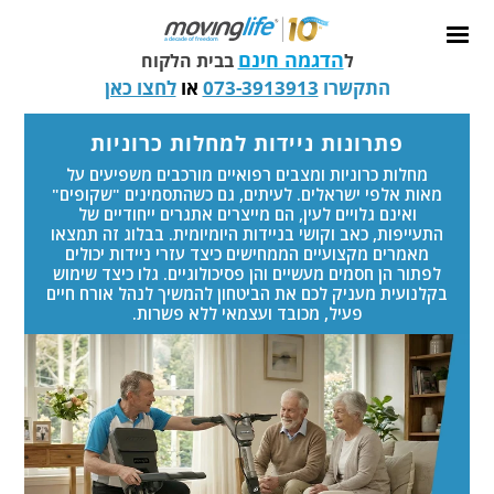
הדגמה חינם
ל
בבית הלקוח
התקשרו
073-3913913
או
לחצו כאן
פתרונות ניידות למחלות כרוניות
מחלות כרוניות ומצבים רפואיים מורכבים משפיעים על
מאות אלפי ישראלים. לעיתים, גם כשהתסמינים "שקופים"
ואינם גלויים לעין, הם מייצרים אתגרים ייחודיים של
התעייפות, כאב וקושי בניידות היומיומית. בבלוג זה תמצאו
מאמרים מקצועיים הממחישים כיצד עזרי ניידות יכולים
לפתור הן חסמים מעשיים והן פסיכולוגיים. גלו כיצד שימוש
בקלנועית מעניק לכם את הביטחון להמשיך לנהל אורח חיים
פעיל, מכובד ועצמאי ללא פשרות.