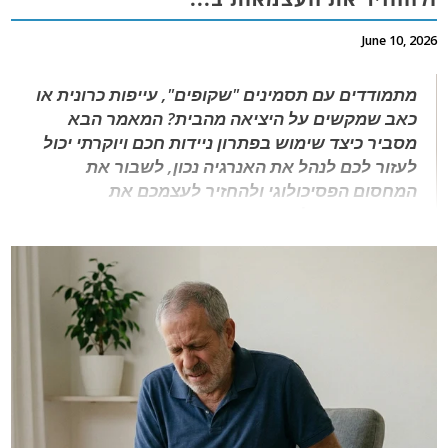
June 10, 2026
מתמודדים עם תסמינים "שקופים", עייפות כרונית או
כאב שמקשים על היציאה מהבית? המאמר הבא
מסביר כיצד שימוש בפתרון ניידות חכם ויוקרתי יכול
לעזור לכם לנהל את האנרגיה נכון, לשבור את
המחסום הפסיכולוגי ולהחזיר לעצמכם את
העצמאות, השליטה והספונטניות בשגרת היום-יום.