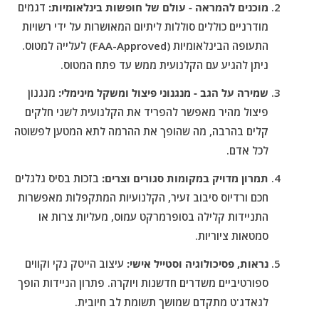
מוכנים להמראה - עולם של חופשות בינלאומיות:
דגמים
מודרניים כוללים סוללות ליתיום המאושרות על ידי רשויות
התעופה הבינלאומיות (FAA-Approved) לעלייה למטוס.
ניתן להגיע עם הקלנועית ממש עד פתח המטוס.
שמירה על הגב - מנגנוני פיצול ומשקל מינימלי:
מנגנון
פיצול מהיר מאפשר להפריד את הקלנועית לשני חלקים
קלים בהרבה, מה שהופך את ההרמה לתא המטען לפשוטה
לכל אדם.
תמרון מדויק במקומות סגורים וצרים:
בזכות בסיס גלגלים
חכם ורדיוס סיבוב זעיר, הקלנועיות המתקפלות מאפשרות
התניידות קלילה בסופרמרקט עמוס, מעליות צרות או
סמטאות ציוריות.
נראות, פסיכולוגיה וסטייל אישי:
עיצוב הייטק נקי וקווים
ספורטיביים משדרים חדשנות ויוקרה. פתרון הניידות הופך
לגאדג'ט מתקדם שמושך תשומת לב חיובית.