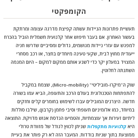
הקומפקטי
תעשיית פתרונות הניידות עשתה קפיצת מדרגה עצומה ומרתקת
בעשור האחרון. אם בעבר חיפוש אחר קלנועית חשמלית הוביל בהכרח
למפגש עם עזרי ניידות מגושמים, גדולים ומסיביים שדרשו חניה
ייעודית מחוץ לבית, שקעי טעינה מיוחדים בחצר, או רכב מסחרי
המצויד במעלון יקר כדי לשנע אותם ממקום למקום – היום המגמה
השתנתה לחלוטין.
שוק ה"מיקרו-מוביליטי" (Micro-mobility), שצמח במקביל
להתפתחות הטכנולוגית בעולם הרכב והתעופה, הביא עמו בשורה
חדשה. היצרנים המובילים עברו לשימוש בחומרים קלים וחזקים
במיוחד, כמו אלומיניום תעופתי וסיבי פחמן (קרבון), שילבו סוללות
ליתיום זעירות אך עוצמתיות, והטמיעו הנדסת אנוש מדויקת. התוצאה
היא
קלנועיות מתקפלות
שניתן לכווץ לגודל של מזוודת טרולי
ממוצעת בתוך שניות בודדות. המעבר הזה לא רק פותר את בעיית