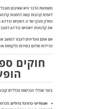
משמעות הדבר היא שאינכם מוגבלים 
לעתים קרובות קשה להחנות קלנועיו
הח
את קלנועית ATTO SPORT למצב קומפקטי, מה שמאפשר גמישות בבחירת מקום הישיבה באיצטדיון.
אם אתם מעדיפים לעבור למושב אצט
הניידות שלהם בשירות הלקוחות או 
חוקים ספצ
הופע
בעוד שכללי הנגישות הכלליים קובעים
אצטדיוני כדורגל גדולים:
מגרשי 