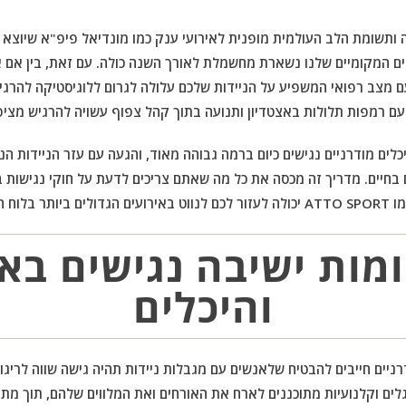
 ותשומת הלב העולמית מופנית לאירועי ענק כמו מונדיאל פיפ"א שיוצא 
ם המקומיים שלנו נשארת מחשמלת לאורך השנה כולה. עם זאת, בין אם א
 מצב רפואי המשפיע על הניידות שלכם עלולה לגרום ללוגיסטיקה להרגי
ם רמפות תלולות באצטדיון ותנועה בתוך קהל צפוף עשויה להרגיש מציפ
לים מודרניים נגישים כיום ברמה גבוהה מאוד, והגעה עם עזר הניידות הנכ
בחיים. מדריך זה מכסה את כל מה שאתם צריכים לדעת על חוקי נגישות ב
ן מוחלט.
מות ישיבה נגישים באצ
והיכלים
ניים חייבים להבטיח שלאנשים עם מגבלות ניידות תהיה גישה שווה לריגו
לגלים וקלנועיות מתוכננים לארח את האורחים ואת המלווים שלהם, תוך מתן 