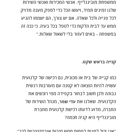
ממשפחת מובינגלייף. אנשי המכירות ואנשי השירות
שלנו זמינים תמיד, ויעשו הכל כדי לספק מענה מדויק
לכל פנייה ולכל שאלה. אם יש צורך, הם ישמחו להגיע
ממש עד לבית הלקוח כדי לטפל בכל בעיה. כי ככה זה
במשפחה - באים לעזור בלי לשאול שאלות."
קנייה בראש שקט.
כמו קנייה של בית או מכונית, גם רכישה של קלנועית
עשויה להיות הוצאה לא קטנה עם מעורבות רגשית
גבוהה ולכן חשוב לבחור בקפידה ממי רוכשים את
הקלנועית. שאלנו את
עדי שמר
, מנהל השירות של
החברה, מדוע לדעתו רכישת קלנועית מחברת
מובינגלייף היא קניה חכמה?
"אני יכול למנות לפחות חמש סיבות אובייקטיביות לכך"