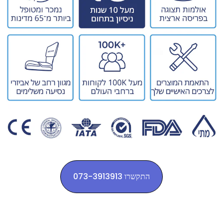
התקשרו 073-3913913